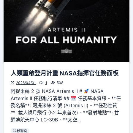
人類重啟登月計畫 NASA指揮官任務面板
2026/04/01
1
508
阿提米絲 2 號 NASA Artemis II #
NASA
Artemis II 任務執行清單 ##
任務基本資訊 - **任
務名稱**: 阿提米絲 2 號 (Artemis II) - **任務性質
**: 載人繞月飛行 (52 年來首次) - **發射地點**: 甘
迺迪航天中心 LC-39B - **太空...
科教醫衛