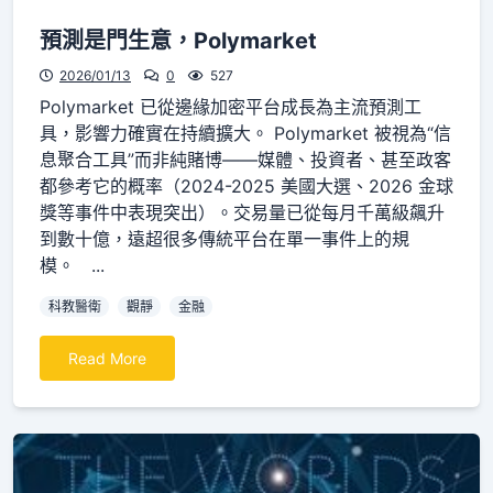
預測是門生意，Polymarket
2026/01/13
0
527
Polymarket 已從邊緣加密平台成長為主流預測工
具，影響力確實在持續擴大。 Polymarket 被視為“信
息聚合工具”而非純賭博——媒體、投資者、甚至政客
都參考它的概率（2024-2025 美國大選、2026 金球
獎等事件中表現突出）。交易量已從每月千萬級飆升
到數十億，遠超很多傳統平台在單一事件上的規
模。 ...
科教醫衛
觀靜
金融
Read More