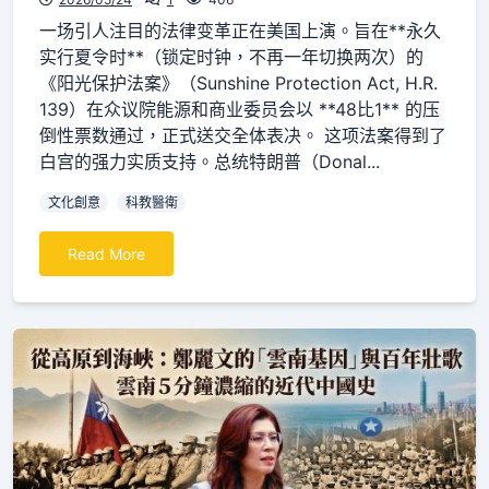
一场引人注目的法律变革正在美国上演。旨在**永久
实行夏令时**（锁定时钟，不再一年切换两次）的
《阳光保护法案》（Sunshine Protection Act, H.R.
139）在众议院能源和商业委员会以 **48比1** 的压
倒性票数通过，正式送交全体表决。 这项法案得到了
白宫的强力实质支持。总统特朗普（Donal...
文化創意
科教醫衛
Read More