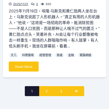
2025/11/21
3
635
2025年11月19日，埃隆·马斯克和黄仁勋两人坐在台
上，马斯克说起了人形机器人。“真正有用的人形机器
人，”他说，“这将是一场彻底的革命，能消除贫困
——不是人口贫困，而是那种让人喘不过气的匮乏。”
黄仁勋点点头，笑着补充，AI会让每个行业都像被电
击一样重生。现场的人群嗡嗡作响，有人鼓掌，有人
低头刷手机。我坐在屏幕前，看着...
文几
科教醫衛
經營管理
致遠
金融
電腦網絡
Read More
<span
1
2
3
class="nav-
subtitle
screen-