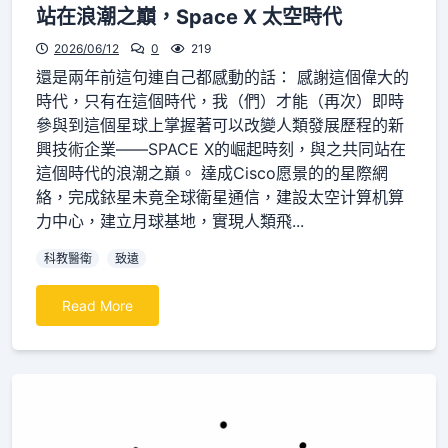
站在浪潮之巔，Space X 太空時代
2026/06/12
0
219
還是兩年前這句連自己都感動的話： 感謝這個偉大的
時代，只有在這個時代，我（們）才能（再次）即時
參與到這個星球上掌握著可以改變人類發展歷程的新
興技術企業——SPACE X的崛起時刻，與之共同站在
這個時代的浪潮之巔。 達成Cisco愿景的的星際網
絡，完成銥星未竟全球衛星通信，建設太空计算机算
力中心，建立月球基地，實現人類飛...
科教醫衛
致遠
Read More