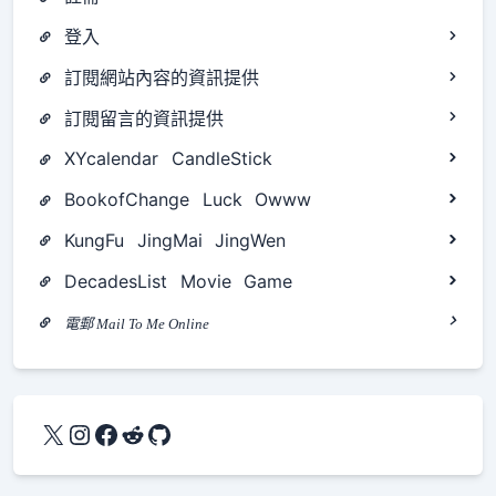
登入
訂閱網站內容的資訊提供
訂閱留言的資訊提供
XYcalendar
CandleStick
BookofChange
Luck
Owww
KungFu
JingMai
JingWen
DecadesList
Movie
Game
電郵 Mail To Me Online
X
Instagram
Facebook
Reddit
GitHub