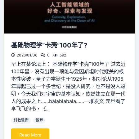
基础物理学“卡壳”100年了?
2026/01/06
0
592
早上在某论坛上： 基础物理学“卡壳”100年了 过去近
100年里，没有出现一项能与爱因斯坦时代媲美的根
本性突破。量子力学诞生于1925年，相对论从1905
年算起已过一个多世纪，是没人研究，也不是没人聪
明，今天我们对宇宙的基本认知，依然建立在那一代
人的成果之上……balablabala……一堆发文 元旦看了
李飞飞的书，《...
科教醫衛
觀靜
Read More