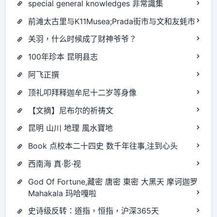
special general knowledges 非常識集
前滩太古里与K11Musea;Prada街市与文和友蚝市
关羽，什么时候成了财神爷爷？
100年珍本 昆明县志
阿飞正撰
顶礼叩拜释迦牟尼十二岁等身像
【文摘】尼布尔的祈祷文
昆明 山川 地理 風水寶地
Book 点校本二十四史 数千年往事,注到心头
西南海 真·影·视
God Of Fortune,藏密 唐密 東密 大黑天 摩诃迦罗
Mahakala 玛哈嘎啦
史诗级反转：道指，恒指，沪深365天