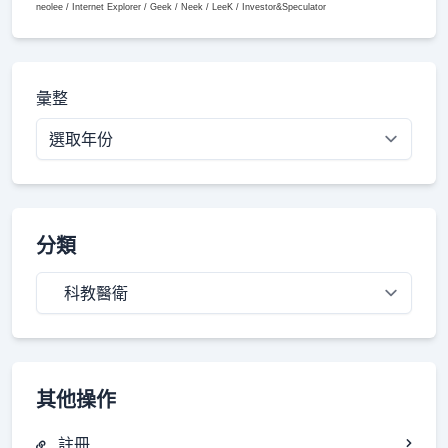
neolee / Internet Explorer / Geek / Neek / LeeK / Investor&Speculator
彙整
分類
分
類
其他操作
註冊