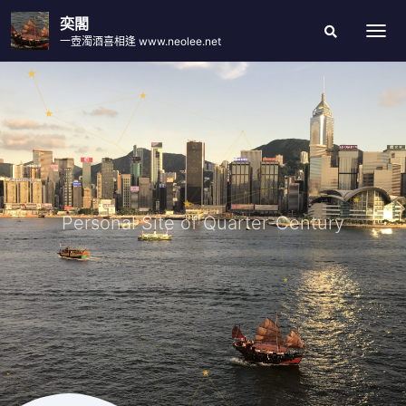
Skip
奕閣
to
一壺濁酒喜相逢 www.neolee.net
Togg
Search
content
Modal
Toggle
Personal Site of Quarter-Century