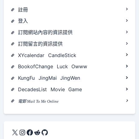
註冊
登入
訂閱網站內容的資訊提供
訂閱留言的資訊提供
XYcalendar
CandleStick
BookofChange
Luck
Owww
KungFu
JingMai
JingWen
DecadesList
Movie
Game
電郵 Mail To Me Online
X
Instagram
Facebook
Reddit
GitHub