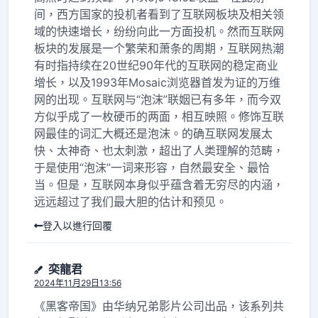
间，西方国家的投机者看到了互联网板块及相关领
域的快速增长，纷纷向此一方面投机。然而互联网
板块的发展是一个繁荣和萧条的周期，互联网热潮
有时指持续在20世纪90年代的互联网的稳定商业
增长，以及1993年Mosaic浏览器首发为证的万维
网的出现。互联网与“泡沫”联姻已有多年，而今双
方似乎成了一枚硬币的两面，相互映照。修饰互联
网最佳的词汇大概还是泡沫。的确互联网发展太
快、太神奇、也太刺激，超出了人类理解的范畴，
于是使用“泡沫”一词来形容，自然最安全、最恰
当。但是，互联网本身似乎蕴含着无穷尽的内涵，
远远超过了我们最大胆的估计和预见。
登入以進行回覆
奕龍君
2024年11月29日13:56
《黑客帝国》由华纳兄弟影片公司出品，该系列共