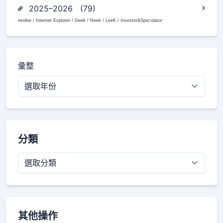
2025–2026 (79)
neolee / Internet Explorer / Geek / Neek / LeeK / Investor&Speculator
彙整
分類
分
類
其他操作