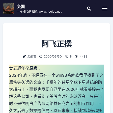
Skip
奕閣
to
一壺濁酒喜相逢 www.neolee.net
Togg
Search
content
Modal
Toggle
阿飞正撰
奕龍君
2000/03/30
8
4482
廿五週年復原版：
2024年底，不经意在一个win98系统软盘里找到了这
篇佚失久远的文章：千禧年的铱星全球卫星系统的确
太超前了，而我也发现自己早在2000年就看美股来了
解这些公司，也看到了美股当时的泡沫浮夸，只是当
时不是很明白广告与网络营运商之间的相互作用，不
久之后去了数据通信局，以及未来，接触到越来越多