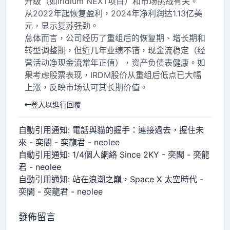
升级（如Iridium NEXT项目）和市场挑战有关。
从2022年起恢复盈利，2024年净利润达1.13亿美
元，显示复苏强劲。
总体而言，公司经历了重组后的恢复期、增长期和
转型调整期，但近几年业绩不错，现金流稳定（经
营活动净现金流常年正值），资产负债表健康。如
果考虑股票表现，IRDM股价从重组后低点已大幅
上涨，反映市场认可其长期价值。
登入以進行回覆
自動引用通知:
電話與貓的握手：連接過去，握住未
來 - 奕閣 - 奕龍君 - neolee
自動引用通知:
1/4個人網絡 Since 2KY - 奕閣 - 奕龍
君 - neolee
自動引用通知:
站在浪潮之巔，Space X 太空時代 -
奕閣 - 奕龍君 - neolee
發佈留言