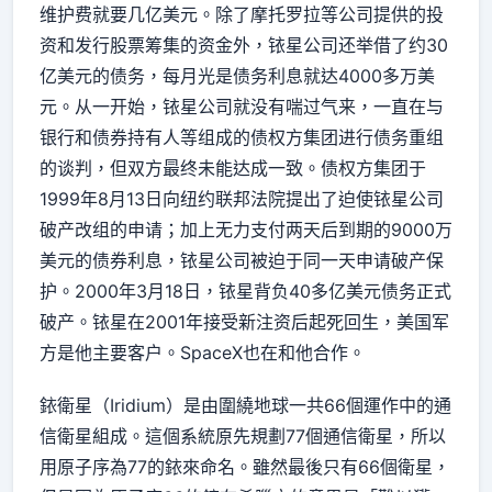
维护费就要几亿美元。除了摩托罗拉等公司提供的投
资和发行股票筹集的资金外，铱星公司还举借了约30
亿美元的债务，每月光是债务利息就达4000多万美
元。从一开始，铱星公司就没有喘过气来，一直在与
银行和债券持有人等组成的债权方集团进行债务重组
的谈判，但双方最终未能达成一致。债权方集团于
1999年8月13日向纽约联邦法院提出了迫使铱星公司
破产改组的申请；加上无力支付两天后到期的9000万
美元的债券利息，铱星公司被迫于同一天申请破产保
护。2000年3月18日，铱星背负40多亿美元债务正式
破产。铱星在2001年接受新注资后起死回生，美国军
方是他主要客户。SpaceX也在和他合作。
銥衛星（Iridium）是由圍繞地球一共66個運作中的通
信衛星組成。這個系統原先規劃77個通信衛星，所以
用原子序為77的銥來命名。雖然最後只有66個衛星，