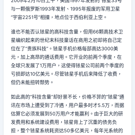
2009年2月10日上午，美国1997年发射的“铱星33号”
与一颗俄罗斯1993年发射、1995年报废的军用卫星
“宇宙2251号”相撞，地点位于西伯利亚上空。
谁也不能否认铱星的高科技含量，但用66颗高技术卫
星编织起来的世纪末科技童话在商用之初却将自己定
位在了“贵族科技”。铱星手机价格每部高达3000美
元，加上高昂的通话费用。它开业的前两个季度，在
全球只发展了1万用户，这使得铱星公司前两个季度的
亏损即达10亿美元。尽管铱星手机后来降低了收费，
但仍未能扭转颓势。
如此高的“科技含量”却好景不长，价格不菲的“铱星”通
讯在市场上遭受到了冷遇，用户最多时才5.5万，而据
估算它必须发展到50万用户才能赢利。由于巨大的研
发费用和系统建设费用，铱星背上了沉重的债务负
担，整个铱星系统耗资达50多亿美元，每年光系统的