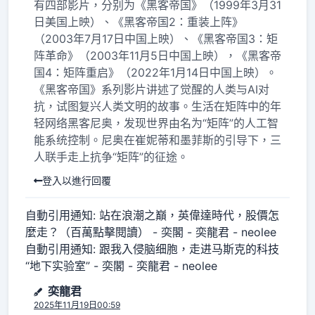
有四部影片，分别为《黑客帝国》（1999年3月31
日美国上映）、《黑客帝国2：重装上阵》
（2003年7月17日中国上映）、《黑客帝国3：矩
阵革命》（2003年11月5日中国上映），《黑客帝
国4：矩阵重启》（2022年1月14日中国上映）。
《黑客帝国》系列影片讲述了觉醒的人类与AI对
抗，试图复兴人类文明的故事。生活在矩阵中的年
轻网络黑客尼奥，发现世界由名为“矩阵”的人工智
能系统控制。尼奥在崔妮蒂和墨菲斯的引导下，三
人联手走上抗争“矩阵”的征途。
登入以進行回覆
自動引用通知:
站在浪潮之巔，英偉達時代，股價怎
麼走？（百萬點擊閱讀） - 奕閣 - 奕龍君 - neolee
自動引用通知:
跟我入侵脑细胞，走进马斯克的科技
“地下实验室” - 奕閣 - 奕龍君 - neolee
奕龍君
2025年11月19日00:59