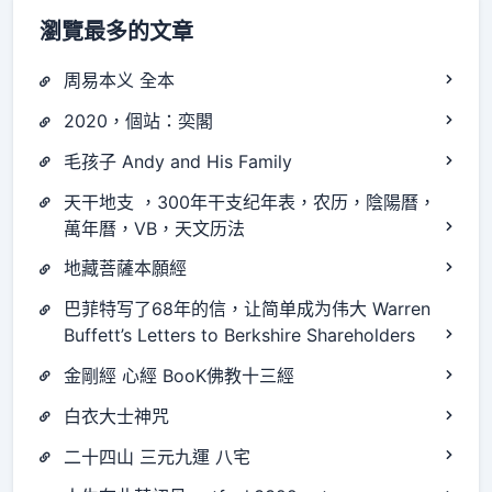
瀏覽最多的文章
周易本义 全本
2020，個站：奕閣
毛孩子 Andy and His Family
天干地支 ，300年干支纪年表，农历，陰陽曆，
萬年曆，VB，天文历法
地藏菩薩本願經
巴菲特写了68年的信，让简单成为伟大 Warren
Buffett’s Letters to Berkshire Shareholders
金剛經 心經 BooK佛教十三經
白衣大士神咒
二十四山 三元九運 八宅