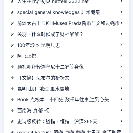
人生在此若初见 netfeel.3322.net
special general knowledges 非常識集
前滩太古里与K11Musea;Prada街市与文和友蚝市
关羽，什么时候成了财神爷爷？
100年珍本 昆明县志
阿飞正撰
顶礼叩拜释迦牟尼十二岁等身像
【文摘】尼布尔的祈祷文
昆明 山川 地理 風水寶地
Book 点校本二十四史 数千年往事,注到心头
西南海 真·影·视
史诗级反转：道指，恒指，沪深365天
God Of Fortune,藏密 唐密 東密 大黑天 摩诃迦罗