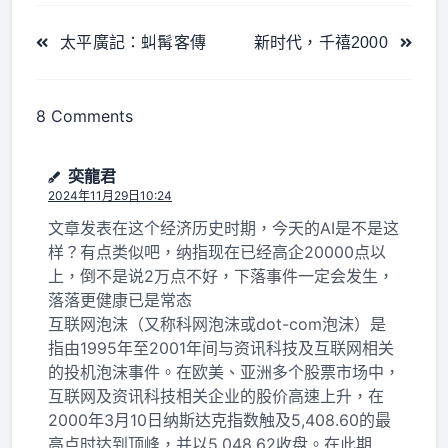
<span
太平廣記：虯髯客傳
新时代，千禧2000
class="nav-
subtitle
screen-
8 Comments
reader-
text">Page</span>
奕龍君
2024年11月29日10:24
文章发表在这个经济历史时期，今天的AI是不是这
样？有点类似吧，纳指现在已经高企20000点以
上，倒不是说2万点不好，下落事件一定会发生，
落落更健康已是常态
互联网泡沫（又称科网泡沫或dot-com泡沫）是
指由1995年至2001年间与资讯科技及互联网相关
的投机泡沫事件。在欧美、亚洲多个股票市场中，
互联网及资讯科技相关企业的股价高速上升，在
2000年3月10日纳斯达克指数触及5,408.60的最
高点时达到顶峰，并以5,048.62收盘。在此期