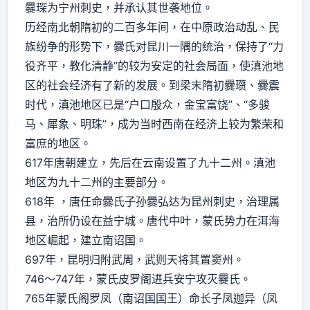
爨琛为宁州刺史，并承认其世袭地位。
历经南北朝隋初的二百多年间，在中原政治动乱、民
族纷争的形势下，爨氏对昆川一隅的统治，保持了“力
役齐平，教化清静”的较为安定的社会局面，使滇池地
区的社会经济有了新的发展。到梁末隋初爨瓒、爨震
时代，滇池地区已是“户口殷众，金宝富饶”、“多骏
马、犀象、明珠”，成为当时西南在经济上较为繁荣和
富庶的地区。
617年唐朝建立，先后在云南设置了九十二州。滇池
地区为九十二州的主要部分。
618年 ，唐任命爨氏子孙爨弘达为昆州刺史，治理属
县，治所仍设在益宁城。唐代中叶，蒙氏势力在洱海
地区崛起，建立南诏国。
697年，昆明归附武周，武则天将其置窦州。
746～747年，蒙氏皮罗阁进兵安宁攻灭爨氏。
765年蒙氏阁罗凤（南诏国国王）命长子凤迦异（凤