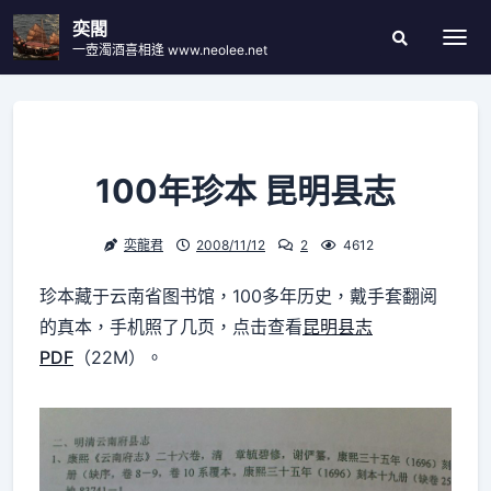
Skip
奕閣
to
一壺濁酒喜相逢 www.neolee.net
Togg
Search
content
Modal
Toggle
100年珍本 昆明县志
奕龍君
2008/11/12
2
4612
珍本藏于云南省图书馆，100多年历史，戴手套翻阅
的真本，手机照了几页，点击查看
昆明县志
PDF
（22M）。