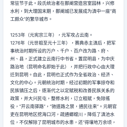
常驻节于此。段氏统治者在鄯阐营造宫室园林，兴修
水利，到大理国末期，鄯阐城已发展成为滇中一座“商
工颇众”的繁华城市。
1253年（元宪宗三年），元军攻占云南。
1276年（元世祖至元十三年），赛典赤主滇后，把军
事统治时期所设的万户、千户、百户改为路、府、
州、县，正式建立云南行中书省。置昆明县，为中庆
路治地（昆明命名即始于此），并把行政中心由大理
迁到昆明。自此，昆明也正式作为全省政治、经济、
文化的中心。元朝统治时期，经过初期的军事掠夺和
民族镇压之后，逐渐代之以定赋税和改善民族关系的
政策，并大兴民屯，整修水利，订立租赋，免除徭
役，“开云南驿路”，“驰道路之禁，通民往来”。元朝官
吏在昆明地区挖海口河，疏通螂螳川，降低了滇池水
位，不仅解除了昆明城市的水患，还“得壤地万余顷，