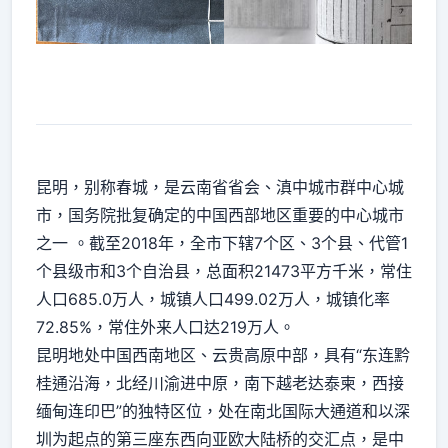
昆明，别称春城，是云南省省会、滇中城市群中心城
市，国务院批复确定的中国西部地区重要的中心城市
之一 。截至2018年，全市下辖7个区、3个县、代管1
个县级市和3个自治县，总面积21473平方千米，常住
人口685.0万人，城镇人口499.02万人，城镇化率
72.85%，常住外来人口达219万人。
昆明地处中国西南地区、云贵高原中部，具有“东连黔
桂通沿海，北经川渝进中原，南下越老达泰柬，西接
缅甸连印巴”的独特区位，处在南北国际大通道和以深
圳为起点的第三座东西向亚欧大陆桥的交汇点，是中