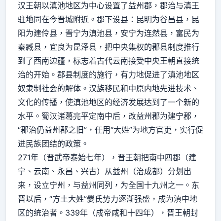
汉王朝以滇池地区为中心设置了益州郡，郡治与滇王
驻地同在今晋城附近。郡下设县：昆明为谷昌县，昆
阳为建伶县，晋宁为滇池县，安宁为连然县，富民为
秦臧县，宜良为昆泽县，把中央集权的郡县制度推行
到了西南边疆，标志着古代云南接受中央王朝直接统
治的开始。郡县制度的施行，有力地促进了滇池地区
奴隶制社会的解体。汉族移民和中原内地先进技术、
文化的传播，使滇池地区的经济发展达到了一个新的
水平。蜀汉诸葛亮平定南中后，改益州郡为建宁郡，
“郡治仍益州郡之旧”，任用“大姓”为地方官吏，实行促
进民族团结的政策。
271年（晋武帝泰始七年），晋王朝把南中四郡（建
宁、云南、永昌、兴古）从益州（治成都）分划出
来，设立宁州，与益州同列，为全国十九州之一。东
晋以后，“方土大姓”爨氏势力逐渐强盛，成为滇中地
区的统治者。339年（成帝咸和十四年），晋王朝封