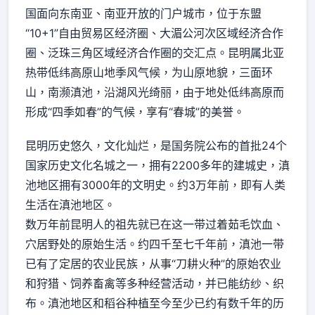
国面向东南亚、南亚开放的门户城市，位于东盟
“10+1”自由贸易区经济圈、大湄公河次区域经济合作
圈、泛珠三角区域经济合作圈的交汇点。昆明属北亚
热带低纬高原山地季风气候，为山原地貌，三面环
山，南濒滇池，沿湖风光绮丽，由于地处低纬高原而
形成“四季如春”的气候，享有“春城”的美誉。
昆明历史悠久，文化灿烂，是国务院公布的首批24个
国家历史文化名城之一，拥有2200多年的建城史，滇
池地区拥有3000年的文明史。约3万年前，即有人类
生活在滇池地区。
数万年前昆明人的祖先就已在这一带过着茹毛饮血、
穴居野处的原始生活。约四千至七千年前，滇池一带
已有了定居的农业民族，从事“刀耕火种”的原始农业
和狩猎、饲养畜禽等多种经营活动，并已能纺纱、织
布。滇池地区和稻谷种植至今至少已约有数千年的历