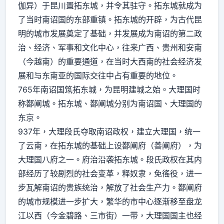
伽异）于昆川置拓东城，并令其驻守。拓东城就成为
了当时南诏国的东部重镇。拓东城的开辟，为古代昆
明的城市发展奠定了基础，并发展成为南诏的第二政
治、经济、军事和文化中心，往来广西、贵州和安南
（今越南）的重要通道，在当时大西南的社会经济发
展和与东南亚的国际交往中占有重要的地位。
765年南诏国筑拓东城，为昆明建城之始。大理国时
称鄯阐城。拓东城、鄯阐城分别为南诏国、大理国的
东京。
937年，大理段氏夺取南诏政权，建立大理国，统一
了云南，在拓东城的基础上设鄯阐府（善阐府），为
大理国八府之一。府治沿袭拓东城。段氏政权在其内
部经历了较剧烈的社会变革，释奴隶，免徭役，进一
步瓦解南诏的贵族统治，解放了社会生产力。鄯阐府
的城市规模进一步扩大，繁华的市中心逐渐移至盘龙
江以西（今金碧路、三市街）一带，大理国国主也经