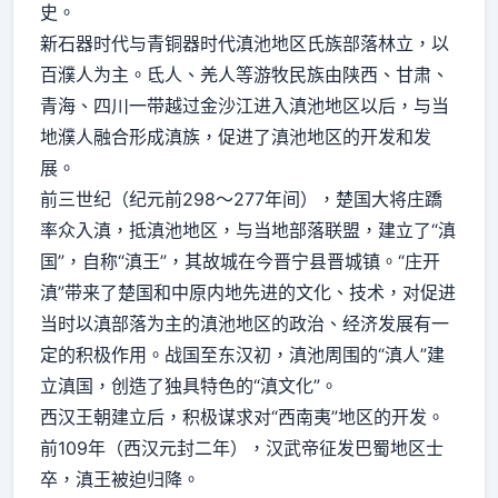
史。
新石器时代与青铜器时代滇池地区氏族部落林立，以
百濮人为主。氐人、羌人等游牧民族由陕西、甘肃、
青海、四川一带越过金沙江进入滇池地区以后，与当
地濮人融合形成滇族，促进了滇池地区的开发和发
展。
前三世纪（纪元前298～277年间），楚国大将庄蹻
率众入滇，抵滇池地区，与当地部落联盟，建立了“滇
国”，自称“滇王”，其故城在今晋宁县晋城镇。“庄开
滇”带来了楚国和中原内地先进的文化、技术，对促进
当时以滇部落为主的滇池地区的政治、经济发展有一
定的积极作用。战国至东汉初，滇池周围的“滇人”建
立滇国，创造了独具特色的“滇文化”。
西汉王朝建立后，积极谋求对“西南夷”地区的开发。
前109年（西汉元封二年），汉武帝征发巴蜀地区士
卒，滇王被迫归降。