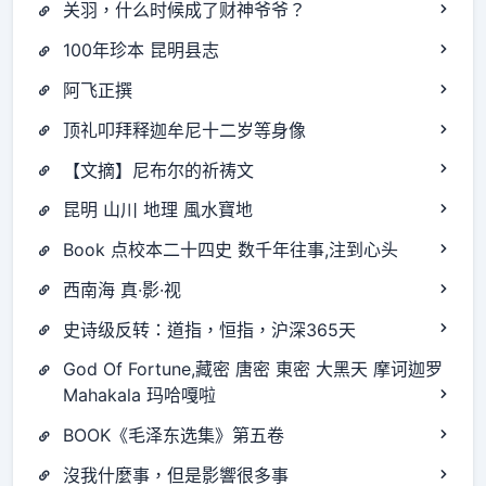
关羽，什么时候成了财神爷爷？
100年珍本 昆明县志
阿飞正撰
顶礼叩拜释迦牟尼十二岁等身像
【文摘】尼布尔的祈祷文
昆明 山川 地理 風水寶地
Book 点校本二十四史 数千年往事,注到心头
西南海 真·影·视
史诗级反转：道指，恒指，沪深365天
God Of Fortune,藏密 唐密 東密 大黑天 摩诃迦罗
Mahakala 玛哈嘎啦
BOOK《毛泽东选集》第五卷
沒我什麼事，但是影響很多事