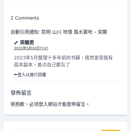
subtitle
screen-
reader-
2 Comments
text">Page</span>
自動引用通知:
昆明 山川 地理 風水寶地 – 奕閣
奕龍君
2023年5月24日11:01
2023年5月整理十多年前的书籍，居然发现我有
孤本副本，差点自己都忘了
登入以進行回覆
發佈留言
很抱歉，必須
登入
網站才能發佈留言。