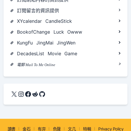
訂閱留言的資訊提供
XYcalendar
CandleStick
BookofChange
Luck
Owww
KungFu
JingMai
JingWen
DecadesList
Movie
Game
電郵 Mail To Me Online
X
Instagram
Facebook
Reddit
GitHub
讀書
金石
有弈
色聲
文几
特輯
Privacy Policy