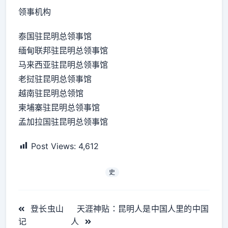
领事机构
泰国驻昆明总领事馆
缅甸联邦驻昆明总领事馆
马来西亚驻昆明总领事馆
老挝驻昆明总领事馆
越南驻昆明总领馆
柬埔寨驻昆明总领事馆
孟加拉国驻昆明总领事馆
Post Views:
4,612
史
<span
登长虫山
天涯神贴：昆明人是中国人里的中国
class="nav-
记
人