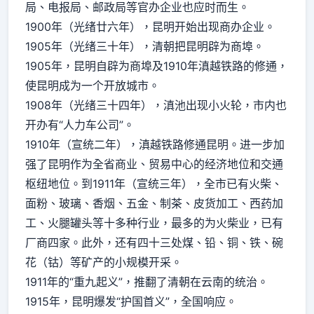
局、电报局、邮政局等官办企业也应时而生。
1900年（光绪廿六年），昆明开始出现商办企业。
1905年（光绪三十年），清朝把昆明辟为商埠。
1905年，昆明自辟为商埠及1910年滇越铁路的修通，
使昆明成为一个开放城市。
1908年（光绪三十四年），滇池出现小火轮，市内也
开办有“人力车公司”。
1910年（宣统二年），滇越铁路修通昆明。进一步加
强了昆明作为全省商业、贸易中心的经济地位和交通
枢纽地位。到1911年（宣统三年），全市已有火柴、
面粉、玻璃、香烟、五金、制茶、皮货加工、西药加
工、火腿罐头等十多种行业，最多的为火柴业，已有
厂商四家。此外，还有四十三处煤、铅、铜、铁、碗
花（钴）等矿产的小规模开采。
1911年的“重九起义”，推翻了清朝在云南的统治。
1915年，昆明爆发“护国首义”，全国响应。