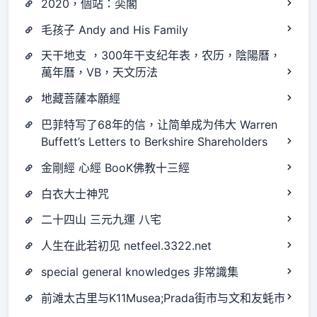
2020，個站：奕閣
毛孩子 Andy and His Family
天干地支 ，300年干支纪年表，农历，陰陽曆，
萬年曆，VB，天文历法
地藏菩薩本願經
巴菲特写了68年的信，让简单成为伟大 Warren
Buffett’s Letters to Berkshire Shareholders
金剛經 心經 BooK佛教十三經
白衣大士神咒
二十四山 三元九運 八宅
人生在此若初见 netfeel.3322.net
special general knowledges 非常識集
前滩太古里与K11Musea;Prada街市与文和友蚝市