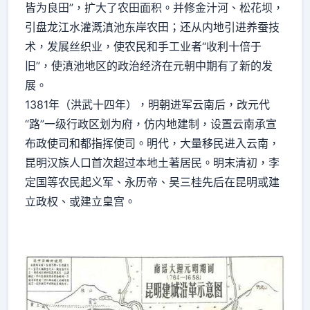
皆为良田”，扩大了农田面积。并修金汁河、松花坝，
引盘龙江水灌溉滇池东岸农田；还从内地引进养蚕技
术，发展丝织业，使农民和手工业者“收利十倍于
旧”，使滇池地区的政治经济在元朝中期有了新的发
展。
1381年（洪武十四年），明朝进军云南后，改元代
“路”一级行政区划为府，仿内地建制，设置云南承宣
布政使司和都指挥使司。明代，大量移民进入云南，
昆明汉族人口首次超过本地土著居民。明末清初，李
定国等农民起义军、永历帝、吴三桂先后在昆明或建
立政权、或建立皇宫。