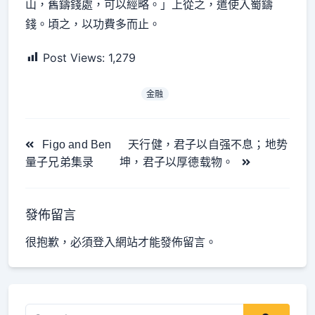
山，舊鑄錢處，可以經略。」上從之，遣使入蜀鑄
錢。頃之，以功費多而止。
Post Views:
1,279
金融
<span
Figo and Ben
天行健，君子以自强不息；地势
class="nav-
量子兄弟集录
坤，君子以厚德载物。
subtitle
screen-
reader-
發佈留言
text">Page</span>
很抱歉，必須
登入
網站才能發佈留言。
Search