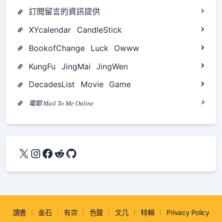
訂閱留言的資訊提供
XYcalendar
CandleStick
BookofChange
Luck
Owww
KungFu
JingMai
JingWen
DecadesList
Movie
Game
電郵 Mail To Me Online
X
Instagram
Facebook
Reddit
GitHub
讀書
金石
有弈
色聲
文几
特輯
Privacy Policy