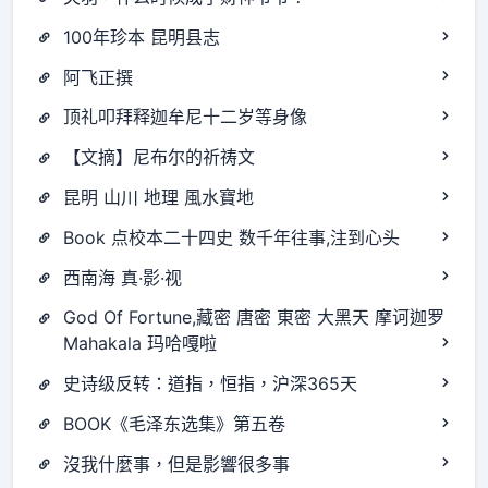
100年珍本 昆明县志
阿飞正撰
顶礼叩拜释迦牟尼十二岁等身像
【文摘】尼布尔的祈祷文
昆明 山川 地理 風水寶地
Book 点校本二十四史 数千年往事,注到心头
西南海 真·影·视
God Of Fortune,藏密 唐密 東密 大黑天 摩诃迦罗
Mahakala 玛哈嘎啦
史诗级反转：道指，恒指，沪深365天
BOOK《毛泽东选集》第五卷
沒我什麼事，但是影響很多事