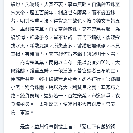
驗也。凡鑄錢，與其不衷，寧重無輕。自漢鑄五銖至
宋文帝，歷五百餘年，制度世有廢興，而不變五銖
者，明其輕重可法、得貨之宜故也。按今錢文率皆五
銖，異錢時有耳。自文帝鑄四銖，又不禁民翦鑿，為
禍旣博，鍾弊于今，豈不悲哉！晉氏不鑄錢，後經寇
戎水火，耗散沈鑠，所失歲多，譬猶磨礱砥礪，不見
其損，有時而盡，天下錢何得不竭！錢竭則士、農、
工、商皆喪其業，民何以自存！愚以為宜如舊制，大
興鎔鑄，錢重五銖，一依漢法。若官鑄者已布於民，
便嚴斷翦鑿，輕小破缺無周郭者，悉不得行。官錢細
小者，稱合銖兩，銷以為大，利貧良之民，塞姦巧之
路。錢貨旣均，遠近若一，百姓樂業，市道無爭，衣
食滋殖矣。」太祖然之，使諸州郡大市銅炭。會晏
駕，事寢。
是歲，益州行事劉悛上言：「蒙山下有嚴道銅