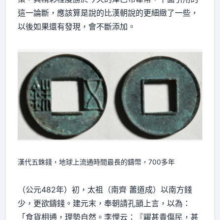
這一論斷，應該算是說的比漢朝說的更細緻了一些，
以後如果還有發現，會不斷添加。
漢代五銖錢，地球上流通時間最長的鑄幣，700多年
（公元482年）初，太祖（南齊 蕭道成）以南方錢
少，更欲鑄錢。建元末，奉朝請孔顗上言，以為：
「食貨相通，理勢自然。李悝云：『糴甚貴傷民，甚