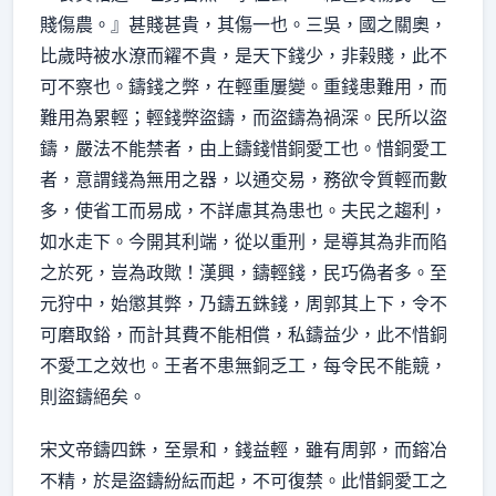
賤傷農。』甚賤甚貴，其傷一也。三吳，國之關奧，
比歲時被水潦而糴不貴，是天下錢少，非榖賤，此不
可不察也。鑄錢之弊，在輕重屢變。重錢患難用，而
難用為累輕；輕錢弊盜鑄，而盜鑄為禍深。民所以盜
鑄，嚴法不能禁者，由上鑄錢惜銅愛工也。惜銅愛工
者，意謂錢為無用之器，以通交易，務欲令質輕而數
多，使省工而易成，不詳慮其為患也。夫民之趨利，
如水走下。今開其利端，從以重刑，是導其為非而陷
之於死，豈為政歟！漢興，鑄輕錢，民巧偽者多。至
元狩中，始懲其弊，乃鑄五銖錢，周郭其上下，令不
可磨取鋊，而計其費不能相償，私鑄益少，此不惜銅
不愛工之效也。王者不患無銅乏工，每令民不能競，
則盜鑄絕矣。
宋文帝鑄四銖，至景和，錢益輕，雖有周郭，而鎔冶
不精，於是盜鑄紛紜而起，不可復禁。此惜銅愛工之