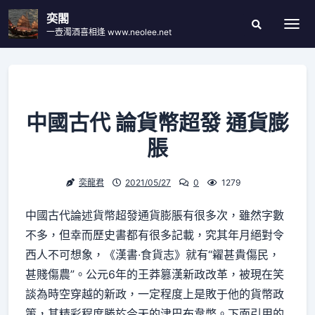
Skip
奕閣
to
一壺濁酒喜相逢 www.neolee.net
Togg
Search
content
Modal
Toggle
中國古代 論貨幣超發 通貨膨
脹
奕龍君
2021/05/27
0
1279
中國古代論述貨幣超發通貨膨脹有很多次，雖然字數
不多，但幸而歷史書都有很多記載，究其年月絕對令
西人不可想象，《漢書·食貨志》就有“糴甚貴傷民，
甚賤傷農”。公元6年的王莽篡漢新政改革，被現在笑
談為時空穿越的新政，一定程度上是敗于他的貨幣政
策，其精彩程度勝於今天的津巴布韋幣。下面引用的