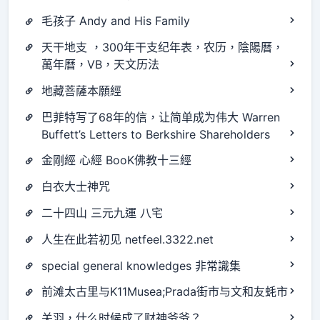
毛孩子 Andy and His Family
天干地支 ，300年干支纪年表，农历，陰陽曆，
萬年曆，VB，天文历法
地藏菩薩本願經
巴菲特写了68年的信，让简单成为伟大 Warren
Buffett’s Letters to Berkshire Shareholders
金剛經 心經 BooK佛教十三經
白衣大士神咒
二十四山 三元九運 八宅
人生在此若初见 netfeel.3322.net
special general knowledges 非常識集
前滩太古里与K11Musea;Prada街市与文和友蚝市
关羽，什么时候成了财神爷爷？