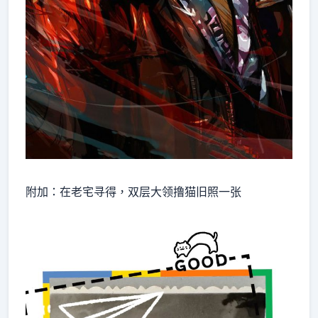
附加：在老宅寻得，双层大领撸猫旧照一张