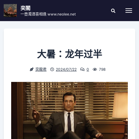
Skip
奕閣
to
一壺濁酒喜相逢 www.neolee.net
Togg
Search
content
Modal
Toggle
大暑：龙年过半
奕龍君
2024/07/22
0
798