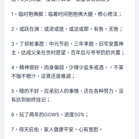
1，临时抱佛脚：临着时间抱抱佛大腿，修心修法；
2，或跃在渊：或进或退，或这或那，有咎，无咎；
3，了却桩事愿：中元节前，三年孝脱，旧宅安置神
主，达成父亲在世时愿望，百年后与爷爷奶奶共置；
4，精神很好，肉身偏弱，少辣少盐多戒酒，，不茶
不咖不橙汁，这胃还是难调；
5，睡的不好，应承别人的事情，还在各种努力，没
有达到始终挂记；
6，玩了两年的GOW5，进度50%；
7，得天庇佑，家人健康平安，心有宽慰。