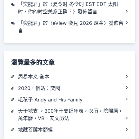
「
奕龍君
」於〈
夏令时 冬令时 EST EDT 太阳
时，你的时空关系正确？
〉發佈留言
「
奕龍君
」於〈
eView 奕見 2026 煉金
〉發佈留
言
瀏覽最多的文章
周易本义 全本
2020，個站：奕閣
毛孩子 Andy and His Family
天干地支 ，300年干支纪年表，农历，陰陽曆，
萬年曆，VB，天文历法
地藏菩薩本願經