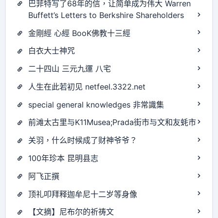
巴菲特写了68年的信，让简单成为伟大 Warren
Buffett’s Letters to Berkshire Shareholders
金剛經 心經 BooK佛教十三經
白衣大士神咒
二十四山 三元九運 八宅
人生在此若初见 netfeel.3322.net
special general knowledges 非常識集
前滩太古里与K11Musea;Prada街市与文和友蚝市
关羽，什么时候成了财神爷爷？
100年珍本 昆明县志
阿飞正撰
顶礼叩拜释迦牟尼十二岁等身像
【文摘】尼布尔的祈祷文