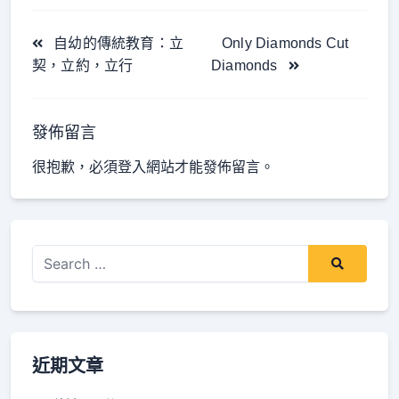
<span
自幼的傳統教育：立
Only Diamonds Cut
class="nav-
契，立約，立行
Diamonds
subtitle
screen-
reader-
發佈留言
text">Page</span>
很抱歉，必須
登入
網站才能發佈留言。
Search
for:
近期文章