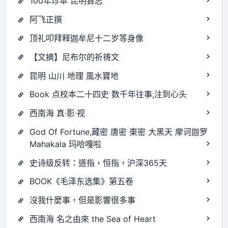
100年珍本 昆明县志
阿飞正撰
顶礼叩拜释迦牟尼十二岁等身像
【文摘】尼布尔的祈祷文
昆明 山川 地理 風水寶地
Book 点校本二十四史 数千年往事,注到心头
西南海 真·影·视
God Of Fortune,藏密 唐密 東密 大黑天 摩诃迦罗
Mahakala 玛哈嘎啦
史诗级反转：道指，恒指，沪深365天
BOOK《毛泽东选集》第五卷
沒我什麼事，但是影響很多事
西南海 名之由來 the Sea of Heart