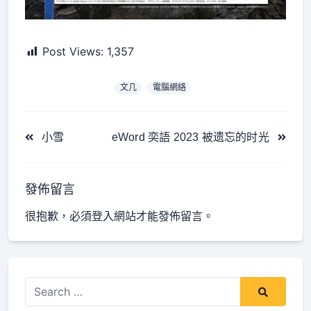
Post Views:
1,357
文几
電腦網絡
<span
小雪
eWord 奕語 2023 被遗忘的时光
class="nav-
subtitle
screen-
發佈留言
reader-
很抱歉，必須
登入
網站才能發佈留言。
text">Page</span>
Search
for: