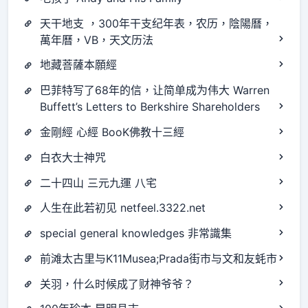
天干地支 ，300年干支纪年表，农历，陰陽曆，
萬年曆，VB，天文历法
地藏菩薩本願經
巴菲特写了68年的信，让简单成为伟大 Warren
Buffett’s Letters to Berkshire Shareholders
金剛經 心經 BooK佛教十三經
白衣大士神咒
二十四山 三元九運 八宅
人生在此若初见 netfeel.3322.net
special general knowledges 非常識集
前滩太古里与K11Musea;Prada街市与文和友蚝市
关羽，什么时候成了财神爷爷？