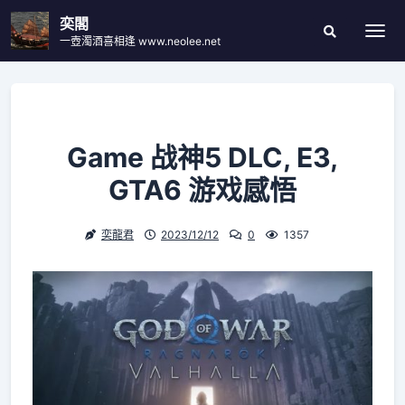
Skip
奕閣
to
一壺濁酒喜相逢 www.neolee.net
Togg
Search
content
Modal
Toggle
Game 战神5 DLC, E3,
GTA6 游戏感悟
奕龍君
2023/12/12
0
1357