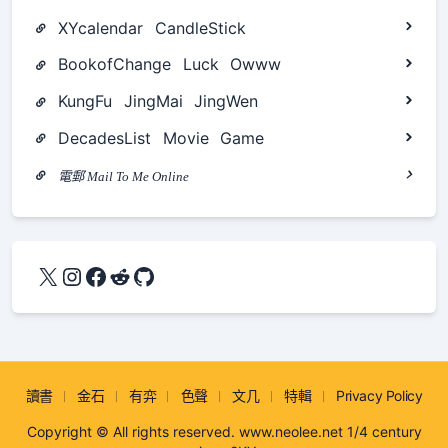
XYcalendar
CandleStick
BookofChange
Luck
Owww
KungFu
JingMai
JingWen
DecadesList
Movie
Game
電郵 Mail To Me Online
X
Instagram
Facebook
Reddit
GitHub
讀書
金石
有弈
色聲
文几
特輯
Privacy Policy
Copyright © All rights reserved. www.neolee.net 1/4 century