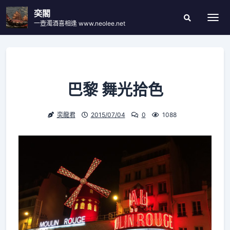
Skip
奕閣
to
一壺濁酒喜相逢 www.neolee.net
Togg
Search
content
Modal
Toggle
巴黎 舞光拾色
奕龍君
2015/07/04
0
1088