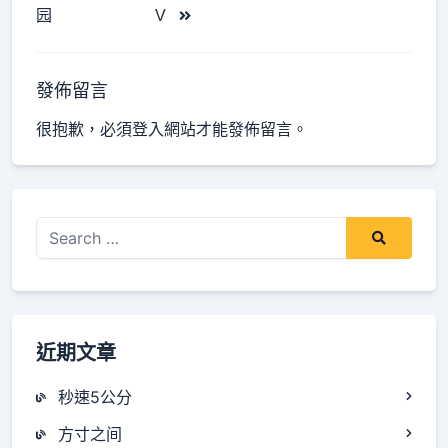
class="nav-
园
V
subtitle
screen-
reader-
發佈留言
text">Page</span>
很抱歉，必須
登入
網站才能發佈留言。
Search
for:
近期文章
秒速5公分
方寸之间