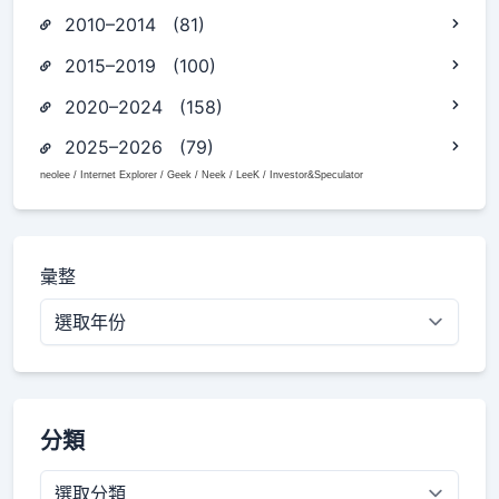
2010–2014 (81)
2015–2019 (100)
2020–2024 (158)
2025–2026 (79)
neolee / Internet Explorer / Geek / Neek / LeeK / Investor&Speculator
彙整
分類
分