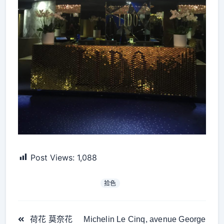
Post Views:
1,088
拾色
<span
荷花 莫奈花
Michelin Le Cinq, avenue George