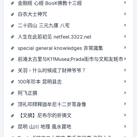
金剛經 心經 BooK佛教十三經
白衣大士神咒
二十四山 三元九運 八宅
人生在此若初见 netfeel.3322.net
special general knowledges 非常識集
前滩太古里与K11Musea;Prada街市与文和友蚝市
关羽，什么时候成了财神爷爷？
100年珍本 昆明县志
阿飞正撰
顶礼叩拜释迦牟尼十二岁等身像
【文摘】尼布尔的祈祷文
昆明 山川 地理 風水寶地