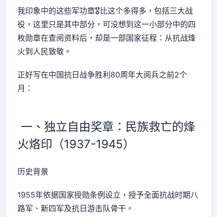
我印象中的这些军功章🎖比这个多得多，包括三大战
役，这里只是其中部分，可没想到这一小部分中的四
枚勋章在查阅资料后，却是一部国家征程：从抗战烽
火到人民致敬。
正好写在中国抗日战争胜利80周年大阅兵之前2个
月：
一、独立自由奖章：民族救亡的烽
火烙印（1937-1945）
历史背景
1955年依据国家授勋条例设立，授予全面抗战时期八
路军、新四军及抗日游击队骨干。