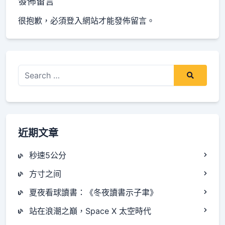
發佈留言
text">Page</span>
很抱歉，必須
登入
網站才能發佈留言。
Search
for:
近期文章
秒速5公分
方寸之间
夏夜看球讀書：《冬夜讀書示子聿》
站在浪潮之巔，Space X 太空時代