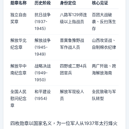
勋章名称
历史阶段
身份定位
核心见证
独立自由
抗日战争
八路军129师连
百团大战破
奖章
(1937-
级以上指战员
袭、反扫荡生
1945)
存
解放华北
解放战争
晋冀鲁豫野战
山西攻坚战、
纪念章
(1945-
军作战人员
自制棉衣纪律
1949)
解放华中
战略决战
四野或二野4兵
两广歼敌、跨
南纪念章
(1949-
团官兵
海解放海南
1950)
全国人民
和平建设
解放军现役人
全民致敬与军
慰问纪念
(1954)
员
队转型
章
四枚勋章以国家名义，为一位军人从1937年太行烽火