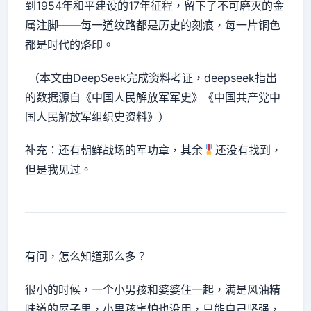
到1954年和平建设的17年征程，留下了不可磨灭的金
属注脚——每一道纹路都是历史的刻痕，每一片铜色
都是时代的烙印。
（本文由DeepSeek完成资料考证，deepseek指出
的数据源自《中国人民解放军军史》《中国共产党中
国人民解放军组织史资料》）
补充：还有朝鲜战场的军功章，其余
还没有找到，
但是我见过。
有问，怎么知道那么多？
很小的时候，一个小男孩和婆婆住一起，满是风油精
味道的屋子里，小男孩害怕也没用，只能自己坚强，