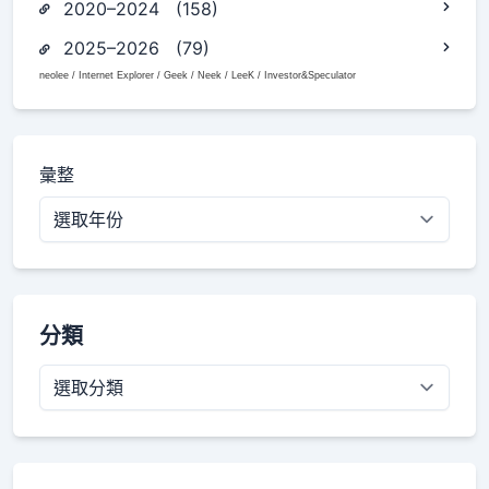
2020–2024 (158)
2025–2026 (79)
neolee / Internet Explorer / Geek / Neek / LeeK / Investor&Speculator
彙整
分類
分
類