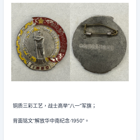
铜质三彩工艺，战士高举“八一”军旗；
背面铭文“解放华中南纪念·1950”。