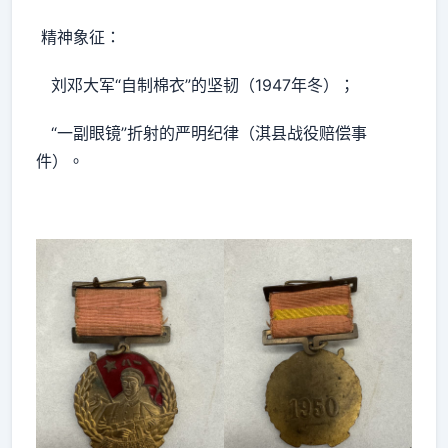
精神象征：
刘邓大军“自制棉衣”的坚韧（1947年冬）；
“一副眼镜”折射的严明纪律（淇县战役赔偿事
件）。