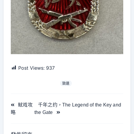
Post Views:
937
致遠
<span
鱿戏攻
千年之约，The Legend of the Key and
class="nav-
略
the Gate
subtitle
screen-
reader-