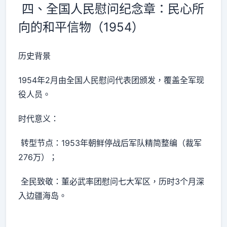
四、全国人民慰问纪念章：民心所
向的和平信物（1954）
历史背景
1954年2月由全国人民慰问代表团颁发，覆盖全军现
役人员。
时代意义：
转型节点：1953年朝鲜停战后军队精简整编（裁军
276万）；
全民致敬：董必武率团慰问七大军区，历时3个月深
入边疆海岛。