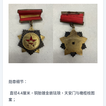
勋章细节：
直径4.4厘米，铜胎镀金嵌珐琅，天安门与橄榄枝图
案；