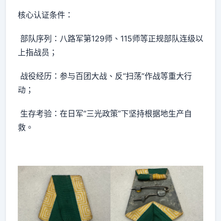
核心认证条件：
部队序列：八路军第129师、115师等正规部队连级以
上指战员；
战役经历：参与百团大战、反“扫荡”作战等重大行
动；
生存考验：在日军“三光政策”下坚持根据地生产自
救。