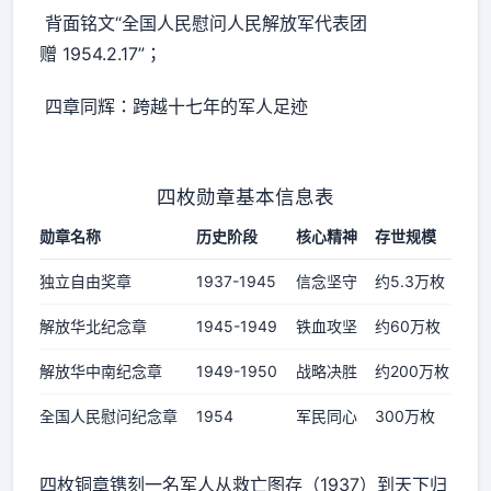
背面铭文“全国人民慰问人民解放军代表团
赠 1954.2.17”；
四章同辉：跨越十七年的军人足迹
四枚勋章基本信息表
勋章名称
历史阶段
核心精神
存世规模
独立自由奖章
1937-1945
信念坚守
约5.3万枚
解放华北纪念章
1945-1949
铁血攻坚
约60万枚
解放华中南纪念章
1949-1950
战略决胜
约200万枚
全国人民慰问纪念章
1954
军民同心
300万枚
四枚铜章镌刻一名军人从救亡图存（1937）到天下归