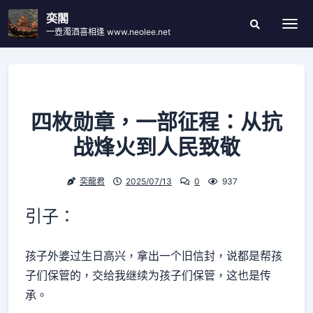
Skip
奕閣
to
一壺濁酒喜相逢 www.neolee.net
Togg
Search
content
Modal
Toggle
四枚勋章，一部征程：从抗
战烽火到人民致敬
奕龍君
2025/07/13
0
937
引子：
孩子外婆过生日高兴，拿出一个旧信封，说都是帮孩
子们保管的，交给我继续为孩子们保管，这也是传
承。