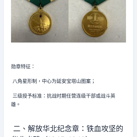
勋章特征：
八角星形制，中心为延安宝塔山图案；
三级授予标准：抗战时期任营连级干部或战斗英
雄。
二、解放华北纪念章：铁血攻坚的