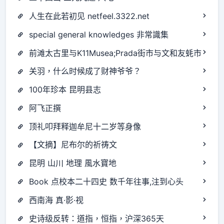
人生在此若初见 netfeel.3322.net
special general knowledges 非常識集
前滩太古里与K11Musea;Prada街市与文和友蚝市
关羽，什么时候成了财神爷爷？
100年珍本 昆明县志
阿飞正撰
顶礼叩拜释迦牟尼十二岁等身像
【文摘】尼布尔的祈祷文
昆明 山川 地理 風水寶地
Book 点校本二十四史 数千年往事,注到心头
西南海 真·影·视
史诗级反转：道指，恒指，沪深365天