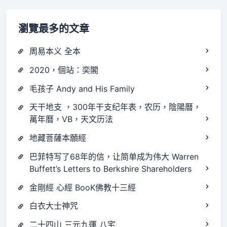
瀏覽最多的文章
周易本义 全本
2020，個站：奕閣
毛孩子 Andy and His Family
天干地支 ，300年干支纪年表，农历，陰陽曆，
萬年曆，VB，天文历法
地藏菩薩本願經
巴菲特写了68年的信，让简单成为伟大 Warren
Buffett’s Letters to Berkshire Shareholders
金剛經 心經 BooK佛教十三經
白衣大士神咒
二十四山 三元九運 八宅