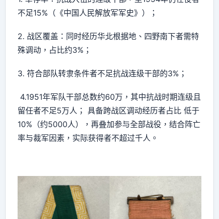
不足15%（《中国人民解放军军史》）；
2. 战区覆盖：同时经历华北根据地、四野南下者需特
殊调动，占比约3%；
3. 符合部队转隶条件者不足抗战连级干部的3%；
4.1951年军队干部总数约60万，其中抗战时期连级且
留任者不足5万人； 具备跨战区调动经历者占比 低于
10%（约5000人），再叠加参与全部战役，结合阵亡
率与裁军因素，实际获得者不超过千人。