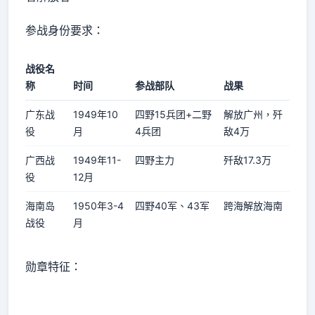
参战身份要求：
战役名
称
时间
参战部队
战果
广东战
1949年10
四野15兵团+二野
解放广州，歼
役
月
4兵团
敌4万
广西战
1949年11-
四野主力
歼敌17.3万
役
12月
海南岛
1950年3-4
四野40军、43军
跨海解放海南
战役
月
勋章特征：