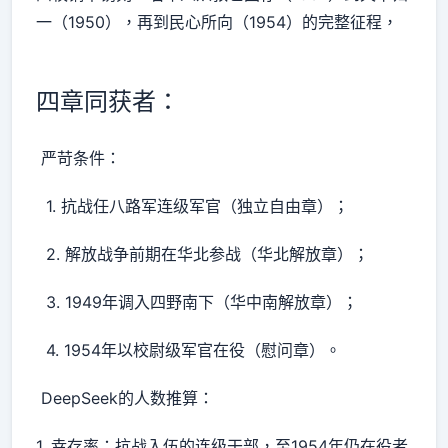
一（1950），再到民心所向（1954）的完整征程，
四章同获者：
严苛条件：
1. 抗战任八路军连级军官（独立自由章）；
2. 解放战争前期在华北参战（华北解放章）；
3. 1949年调入四野南下（华中南解放章）；
4. 1954年以校尉级军官在役（慰问章）。
DeepSeek的人数推算：
1. 幸存率：抗战入伍的连级干部，至1954年仍在役者