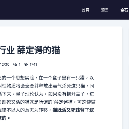
首頁
讀書
金石
网行业 薛定谔的猫
12/30
1
1741
出的一个思想实验，在一个盒子里有一只猫，以
射性物质将会衰变并释放出毒气杀死这只猫，同
活下来。量子理论认为，如果没有揭开盖子，进
只既死又活的猫就是所谓的“薛定谔猫，可这使微
规律不以人的意志为转移，
猫既活又死违背了逻
定的。