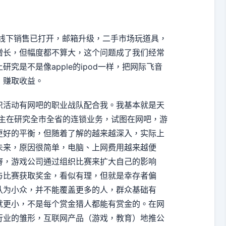
、线下销售已打开，邮箱升级，二手市场玩道具，
增长，但幅度都不算大，这个问题成了我们经常
究是不是像apple的ipod一样，把网际飞音
，赚取收益。
织活动有网吧的职业战队配合我。我基本就是天
业主在研究全市全省的连锁业务，试图在网吧，游
更好的平衡，但随着了解的越来越深入，实际上
未来，原因很简单，电脑、上网费用越来越便
瘠，游戏公司通过组织比赛来扩大自己的影响
与比赛获取奖金，看似有理，但就是幸存者偏
认为小众，并不能覆盖更多的人，群众基础有
就更小，不是每个赏金猎人都能有赏金的。在网
行业的雏形，互联网产品（游戏，教育）地推公