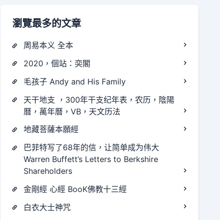
瀏覽最多的文章
周易本义 全本
2020，個站：奕閣
毛孩子 Andy and His Family
天干地支 ，300年干支纪年表，农历，陰陽
曆，萬年曆，VB，天文历法
地藏菩薩本願經
巴菲特写了68年的信，让简单成为伟大
Warren Buffett’s Letters to Berkshire
Shareholders
金剛經 心經 BooK佛教十三經
白衣大士神咒