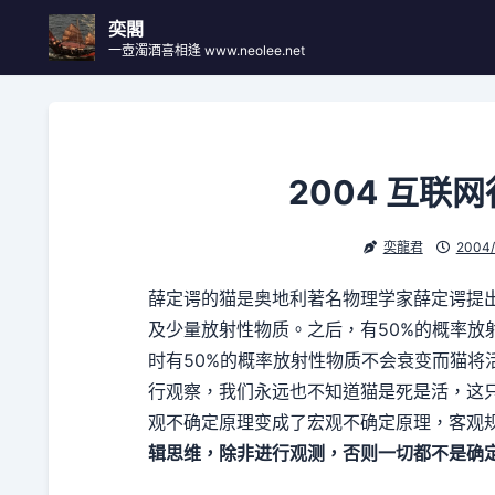
Skip
奕閣
to
一壺濁酒喜相逢 www.neolee.net
content
2004 互联
奕龍君
2004/
薛定谔的猫是奥地利著名物理学家薛定谔提
及少量放射性物质。之后，有50%的概率放
时有50%的概率放射性物质不会衰变而猫将
行观察，我们永远也不知道猫是死是活，这
观不确定原理变成了宏观不确定原理，客观
辑思维，除非进行观测，否则一切都不是确