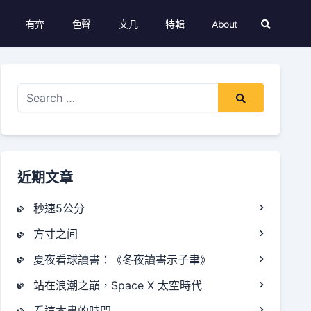
有弈
色聲
文几
特輯
About
Search
Modal
Toggle
Search
for:
近期文章
秒速5公分
方寸之间
夏夜看球讀書：《冬夜讀書示子聿》
站在浪潮之巔，Space X 太空時代
看這本書的時間