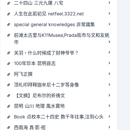
二十四山 三元九運 八宅
人生在此若初见 netfeel.3322.net
special general knowledges 非常識集
前滩太古里与K11Musea;Prada街市与文和友蚝
市
关羽，什么时候成了财神爷爷？
100年珍本 昆明县志
阿飞正撰
顶礼叩拜释迦牟尼十二岁等身像
【文摘】尼布尔的祈祷文
昆明 山川 地理 風水寶地
Book 点校本二十四史 数千年往事,注到心头
西南海 真·影·视