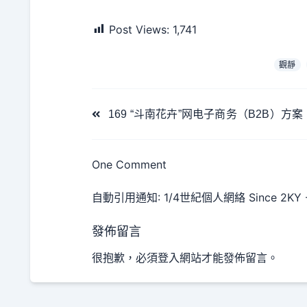
Post Views:
1,741
觀靜
<span
169 “斗南花卉”网电子商务（B2B）方案
class="nav-
subtitle
screen-
One Comment
reader-
text">Page</span>
自動引用通知:
1/4世紀個人網絡 Since 2KY -
發佈留言
很抱歉，必須
登入
網站才能發佈留言。