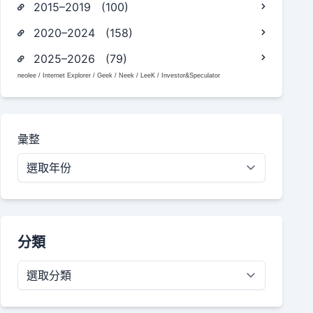
2015–2019 (100)
2020–2024 (158)
2025–2026 (79)
neolee / Internet Explorer / Geek / Neek / LeeK / Investor&Speculator
彙整
分類
分
類