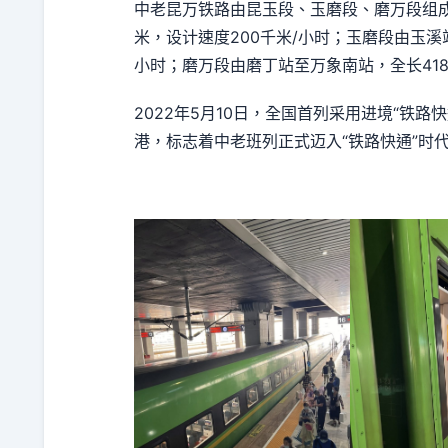
中老昆万铁路由昆玉段、玉磨段、磨万段组成
米，设计速度200千米/小时；玉磨段由玉溪站
小时；磨万段由磨丁站至万象南站，全长418千
2022年5月10日，全国首列采用进境“铁
港，标志着中老班列正式迈入“铁路快通”时