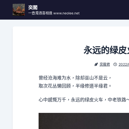
Skip
奕閣
to
一壺濁酒喜相逢 www.neolee.net
content
永远的绿皮
奕龍君
2022/
曾经沧海难为水，除却巫山不是云，
取次花丛懒回顾，半缘修道半缘君。
心中感慨万千，永远的绿皮火车，中老铁路