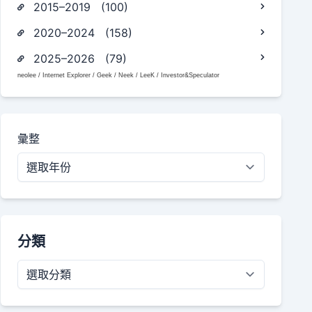
2015–2019 (100)
2020–2024 (158)
2025–2026 (79)
neolee / Internet Explorer / Geek / Neek / LeeK / Investor&Speculator
彙整
分類
分
類