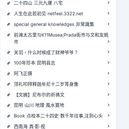
二十四山 三元九運 八宅
人生在此若初见 netfeel.3322.net
special general knowledges 非常識集
前滩太古里与K11Musea;Prada街市与文和友蚝
市
关羽，什么时候成了财神爷爷？
100年珍本 昆明县志
阿飞正撰
顶礼叩拜释迦牟尼十二岁等身像
【文摘】尼布尔的祈祷文
昆明 山川 地理 風水寶地
Book 点校本二十四史 数千年往事,注到心头
西南海 真·影·视