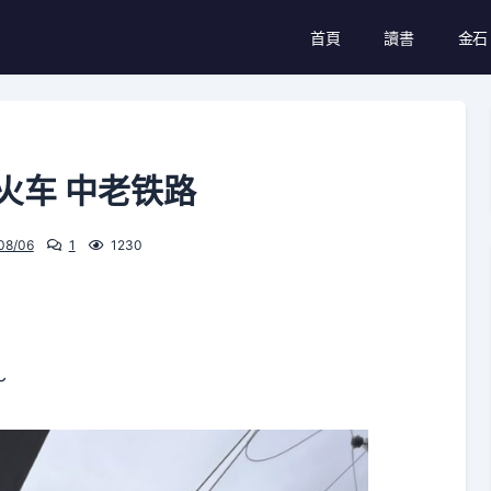
首頁
讀書
金石
火车 中老铁路
08/06
1
1230
～