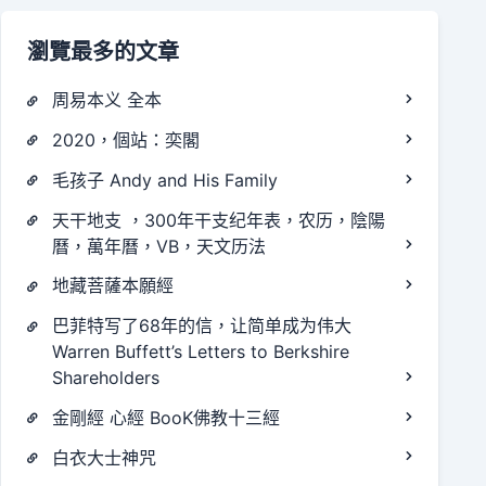
瀏覽最多的文章
周易本义 全本
2020，個站：奕閣
毛孩子 Andy and His Family
天干地支 ，300年干支纪年表，农历，陰陽
曆，萬年曆，VB，天文历法
地藏菩薩本願經
巴菲特写了68年的信，让简单成为伟大
Warren Buffett’s Letters to Berkshire
Shareholders
金剛經 心經 BooK佛教十三經
白衣大士神咒