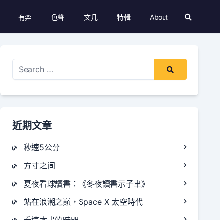
有弈
色聲
文几
特輯
About
Search
Modal
Toggle
Search
for:
近期文章
秒速5公分
方寸之间
夏夜看球讀書：《冬夜讀書示子聿》
站在浪潮之巔，Space X 太空時代
看這本書的時間