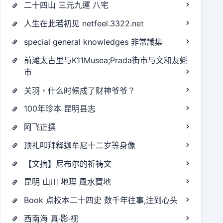
二十四山 三元九運 八宅
人生在此若初见 netfeel.3322.net
special general knowledges 非常識集
前滩太古里与K11Musea;Prada街市与文和友蚝
市
关羽，什么时候成了财神爷爷？
100年珍本 昆明县志
阿飞正撰
顶礼叩拜释迦牟尼十二岁等身像
【文摘】尼布尔的祈祷文
昆明 山川 地理 風水寶地
Book 点校本二十四史 数千年往事,注到心头
西南海 真·影·视