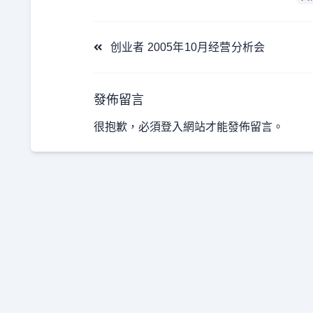
<span
创业者 2005年10月经营分析会
class="nav-
subtitle
screen-
發佈留言
reader-
很抱歉，必須
登入
網站才能發佈留言。
text">Page</span>