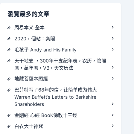
瀏覽最多的文章
周易本义 全本
2020，個站：奕閣
毛孩子 Andy and His Family
天干地支 ，300年干支纪年表，农历，陰陽
曆，萬年曆，VB，天文历法
地藏菩薩本願經
巴菲特写了68年的信，让简单成为伟大
Warren Buffett’s Letters to Berkshire
Shareholders
金剛經 心經 BooK佛教十三經
白衣大士神咒