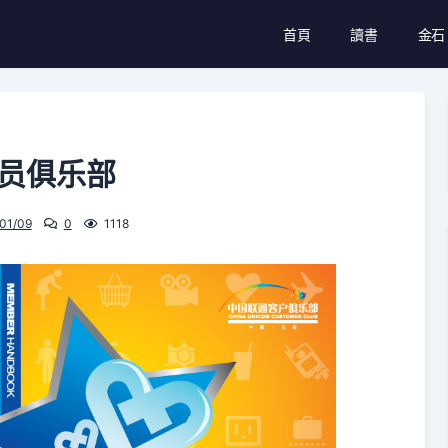
首頁
讀書
金石
员俱乐部
01/09
0
1118