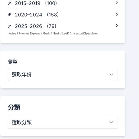
2015–2019 (100)
2020–2024 (158)
2025–2026 (79)
neolee / Internet Explorer / Geek / Neek / LeeK / Investor&Speculator
彙整
分類
分
類