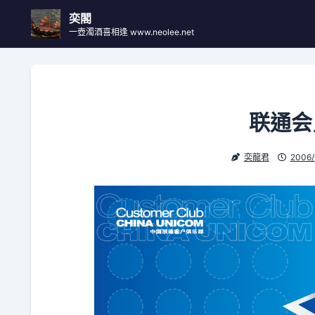
Skip
奕閣
to
一壺濁酒喜相逢 www.neolee.net
content
联通会
奕龍君
2006/