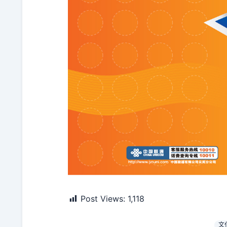
Post Views:
1,118
文