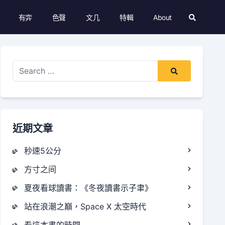
有弈
色聲
文几
特輯
About
Search
Modal
Toggle
Search
for:
近期文章
秒速5公分
方寸之间
夏夜看球讀書：《冬夜讀書示子聿》
站在浪潮之巔，Space X 太空時代
看這本書的時間