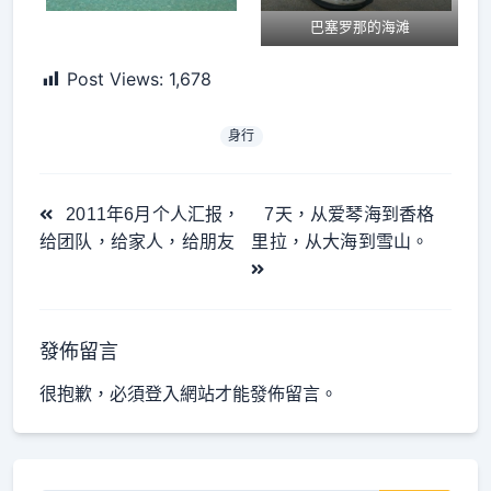
巴塞罗那的海滩
Post Views:
1,678
身行
<span
2011年6月个人汇报，
7天，从爱琴海到香格
class="nav-
给团队，给家人，给朋友
里拉，从大海到雪山。
subtitle
screen-
reader-
text">Page</span>
發佈留言
很抱歉，必須
登入
網站才能發佈留言。