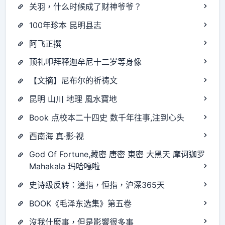
关羽，什么时候成了财神爷爷？
100年珍本 昆明县志
阿飞正撰
顶礼叩拜释迦牟尼十二岁等身像
【文摘】尼布尔的祈祷文
昆明 山川 地理 風水寶地
Book 点校本二十四史 数千年往事,注到心头
西南海 真·影·视
God Of Fortune,藏密 唐密 東密 大黑天 摩诃迦罗
Mahakala 玛哈嘎啦
史诗级反转：道指，恒指，沪深365天
BOOK《毛泽东选集》第五卷
沒我什麼事，但是影響很多事