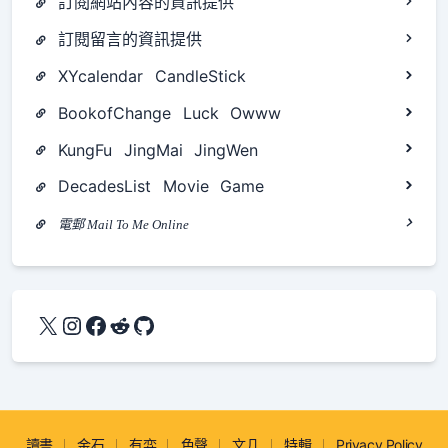
訂閱網站內容的資訊提供
訂閱留言的資訊提供
XYcalendar
CandleStick
BookofChange
Luck
Owww
KungFu
JingMai
JingWen
DecadesList
Movie
Game
電郵 Mail To Me Online
X
Instagram
Facebook
Reddit
GitHub
讀書
金石
有弈
色聲
文几
特輯
Privacy Policy