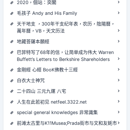
2020，個站：奕閣
毛孩子 Andy and His Family
天干地支 ，300年干支纪年表，农历，陰陽曆，
萬年曆，VB，天文历法
地藏菩薩本願經
巴菲特写了68年的信，让简单成为伟大 Warren
Buffett’s Letters to Berkshire Shareholders
金剛經 心經 BooK佛教十三經
白衣大士神咒
二十四山 三元九運 八宅
人生在此若初见 netfeel.3322.net
special general knowledges 非常識集
前滩太古里与K11Musea;Prada街市与文和友蚝市