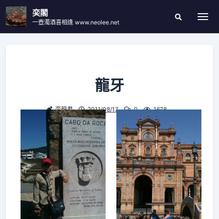
Skip
奕閣
to
一壺濁酒喜相逢 www.neolee.net
Togg
Search
content
Modal
Toggle
龍牙
奕龍君
2011/08/17
0
1678