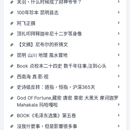
关羽，什么时候成了财神爷爷？
100年珍本 昆明县志
阿飞正撰
顶礼叩拜释迦牟尼十二岁等身像
【文摘】尼布尔的祈祷文
昆明 山川 地理 風水寶地
Book 点校本二十四史 数千年往事,注到心头
西南海 真·影·视
史诗级反转：道指，恒指，沪深365天
God Of Fortune,藏密 唐密 東密 大黑天 摩诃迦罗
Mahakala 玛哈嘎啦
BOOK《毛泽东选集》第五卷
沒我什麼事，但是影響很多事