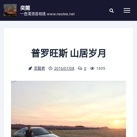
Skip
奕閣
to
一壺濁酒喜相逢 www.neolee.net
Togg
Search
content
Modal
Toggle
普罗旺斯 山居岁月
奕龍君
2015/07/08
0
1305