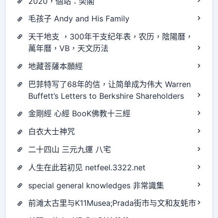
2020，個站：奕閣
毛孩子 Andy and His Family
天干地支 ，300年干支纪年表，农历，陰陽曆，
萬年曆，VB，天文历法
地藏菩薩本願經
巴菲特写了68年的信，让简单成为伟大 Warren
Buffett’s Letters to Berkshire Shareholders
金剛經 心經 BooK佛教十三經
白衣大士神咒
二十四山 三元九運 八宅
人生在此若初见 netfeel.3322.net
special general knowledges 非常識集
前滩太古里与K11Musea;Prada街市与文和友蚝市