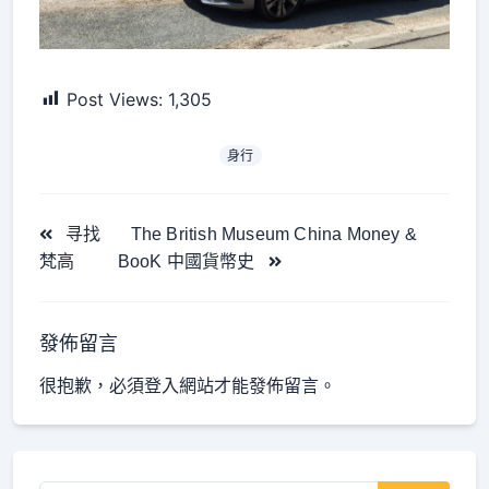
Post Views:
1,305
身行
<span
寻找
The British Museum China Money &
class="nav-
梵高
BooK 中國貨幣史
subtitle
screen-
reader-
發佈留言
text">Page</span>
很抱歉，必須
登入
網站才能發佈留言。