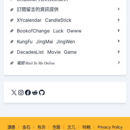
訂閱留言的資訊提供
XYcalendar
CandleStick
BookofChange
Luck
Owww
KungFu
JingMai
JingWen
DecadesList
Movie
Game
電郵 Mail To Me Online
X
Instagram
Facebook
Reddit
GitHub
讀書
金石
有弈
色聲
文几
特輯
Privacy Policy